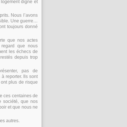
 logement digne et
rits. Nous l’avons
isible. Une guerre…
 ont toujours donné
orte que nos actes
 regard que nous
ement les échecs de
restés depuis trop
présenter, pas de
 reporter. Ils sont
 ont plus de risque
de ces centaines de
e société, que nos
oir et que nous ne
es autres.