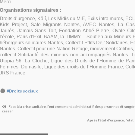
Merci.
Organisations signataires :
Droits d’urgence, Kâlî, Les Midis du MIE, Exils intra muros, EOL
Kids Project, Safe Migrants Nantes, AVEC Nantes, La Ca
Jaurès, Jamais Sans Toit, Fondation Abbé Pierre, Ovale Cito
l’école, Paris d’Exil, BAAM, la TIMMY – Soutien aux Mineurs Ex
hébergeurs solidaires Nantes, Collectif P’tits Dej’ Solidaires, 
Nantes, Collectif pour une Nation Refuge, mouvement Colibris,
collectif Solidarité des mineurs non accompagnés Nantes, Le
Utopia 56, La Cloche, Ligue des Droits de l’Homme de Paris
Femmes, Domasile, Ligue des droits de l’Homme France, Colle
JRS France
#Droits sociaux
Face à la crise sanitaire, l’enfermement administratif des personnes étrang
cesser
Après l’état d’urgence, l’état