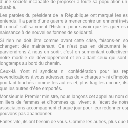
d’une société incapable de proposer à toute sa population un
durable.
Les paroles du président de la République ont marqué les esp
entendu. Il a parlé d’une guerre à mener contre un ennemi inv
Il connaît suffisamment l’Histoire pour savoir que les guerres
naissance à de nouvelles formes de solidarité.
Si rien ne doit être comme avant cette crise, faisons-en s
changent dès maintenant. Ce n’est pas en détournant le
parviendrons à nous en sortir, c’est en surmontant collectiv
notre modèle de développement et en aidant ceux qui sont 
longtemps au bord du chemin.
Ceux-là n’ont ni syndicat ni confédération pour les re
revendications à vous adresser, pas de « charges » ni d’impôts à
pourtant touchés comme les autres et, plus fragiles encore, ils
que les autres d’être emportés.
Monsieur le Premier ministre, nous lançons cet appel au nom 
milliers de femmes et d’hommes qui vivent à l’écart de notr
associations accompagnent chaque jour pour leur redonner esp
pouvons pas abandonner.
Faites vite, ils ont besoin de vous. Comme les autres, plus que l