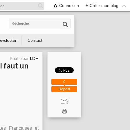
Connexion
+
Créer mon blog
wsletter
Contact
Publié par
LDH
l faut un
0
Repost
Les Françaises et