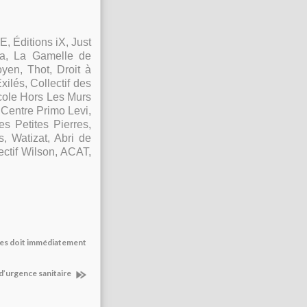
E, Éditions iX, Just
sa, La Gamelle de
yen, Thot, Droit à
ilés, Collectif des
École Hors Les Murs
 Centre Primo Levi,
s Petites Pierres,
, Watizat, Abri de
ctif Wilson, ACAT,
ères doit immédiatement
 d’urgence sanitaire