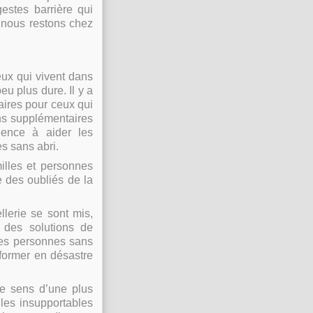
estes barrière qui
 nous restons chez
ux qui vivent dans
eu plus dure. Il y a
aires pour ceux qui
ns supplémentaires
rgence à aider les
s sans abri.
milles et personnes
ie des oubliés de la
llerie se sont mis,
 des solutions de
 les personnes sans
sformer en désastre
le sens d’une plus
lles insupportables