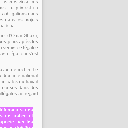
usieurs violations
pés. Le prix est un
rs obligations dans
es dans les projets
national.
raël d’Omar Shakir,
ues jours après les
 vernis de légalité
s illégal qui s’est
ravail de recherche
droit international
ncipales du travail
treprises dans des
illégales au regard
éfenseurs des
 de justice et
especte pas les
es, et doit être