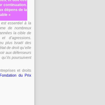
r continuation.
ux dépens de la
table »
est essentiel à la
omme de nombreux
années la cible de
et d’agressions.
u plus Israël des
tat de droit qu’elle
poir aux défenseurs
 qu’ils poursuivent
treprises et droits
Fondation du Prix