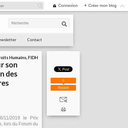
Connexion
+
Créer mon blog
wsletter
Contact
roits Humains, FIDH
r son
on des
res
0
Repost
6/11/2019 le Prix
e, lors du Forum du