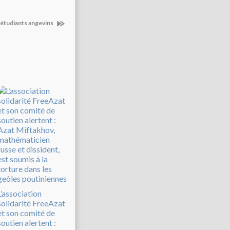
d’étudiants angevins
L’association
solidarité FreeAzat
et son comité de
soutien alertent :