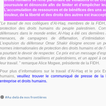
poursuivie et dénoncée afin de limiter et d’empêcher leu
L’accumulation de ressources et de bénéfices des uns a
douleur, de la liberté et des droits des autres est inaccep
"
Le travail de nos collègues d’Al-Haq, membres de la FIDH, 
protection des droits humains du peuple palestinien. C
défenseurs dans le monde entier, Al-Haq a été ces dernières 
menaces, de campagnes de diffamation, d’intimidation 
L’expulsion du défenseur Omar Shakir éloigne encore un pe
normes internationales de protection des droits humains et de l’é
a pourtant le devoir de respecter. Ce prix est un message d’es
des droits humains israéliens et palestiniens, et un appel à ce
leur travail.
" remarque Alice Mogwe, présidente de la FIDH.
Pour plus d’informations sur le travail d’Al-Haq et le prix En
humains,
veuillez trouver le communiqué de presse de la 
entreprise et droits humains.
#Au delà de nos frontières