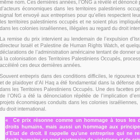
même nom. Ces dernières années, l’ONG a révélé et dénoncé pl
d’acteurs économiques dans les territoires palestiniens occu
signal fort envoyé aux entreprises pour qu’elles respectent leu
les territoires palestiniens occupés et ne soient plus impliqué
dans les colonies israéliennes, illégales au regard du droit inter
La remise du prix intervient au lendemain de l’expulsion d’Is
directeur Israël et Palestine de Human Rights Watch, et quelq
déclarations de l’administration américaine tentant de donner un
à la colonisation des Territoires Palestiniens Occupés, processu
accéléré ces deux dernières années.
Souvent entrepris dans des conditions difficiles, le rigoureux t
et de plaidoyer d’Al Haq a été fondamental dans la défense du 
dans les Territoires Palestiniens Occupés. Une des facettes pri
de l’ONG a été la dénonciation répétée de l’implication d’en
projets économiques conduits dans les colonies israéliennes, 
du droit international.
« Ce prix résonne comme un hommage à tous les d
droits humains, mais aussi un hommage aux principes
d’Etat de droit. Il rappelle qu’une entreprise qui ne r
droits humains se rend partenaire de violations et de crim