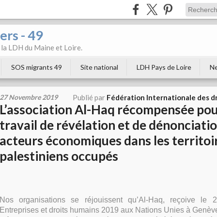
ers - 49
e la LDH du Maine et Loire.
SOS migrants 49
Site national
LDH Pays de Loire
Ne
27 Novembre 2019
Publié par
Fédération Internationale des d
L’association Al-Haq récompensée pou
travail de révélation et de dénonciati
acteurs économiques dans les territoi
palestiniens occupés
Nos organisations se réjouissent qu’Al-Haq, reçoive le 2
Entreprises et droits humains 2019 aux Nations Unies à Genèv