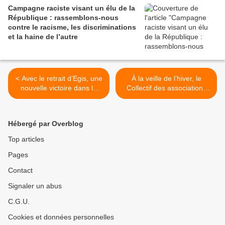
Campagne raciste visant un élu de la
République : rassemblons-nous
contre le racisme, les discriminations
et la haine de l’autre
< Avec le retrait d’Egis, une
À la veille de l’hiver, le
nouvelle victoire dans la
Collectif des associations
campagne contre le
unies appelle à une
tramway colonial à
mobilisation nationale pour
Jérusalem-Est
les personnes à la rue >
Hébergé par Overblog
Top articles
Pages
Contact
Signaler un abus
C.G.U.
Cookies et données personnelles