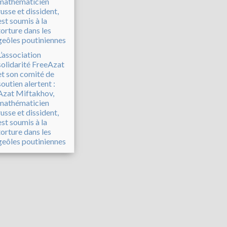
L’association
solidarité FreeAzat
et son comité de
soutien alertent :
Azat Miftakhov,
mathématicien
russe et dissident,
est soumis à la
torture dans les
geôles poutiniennes