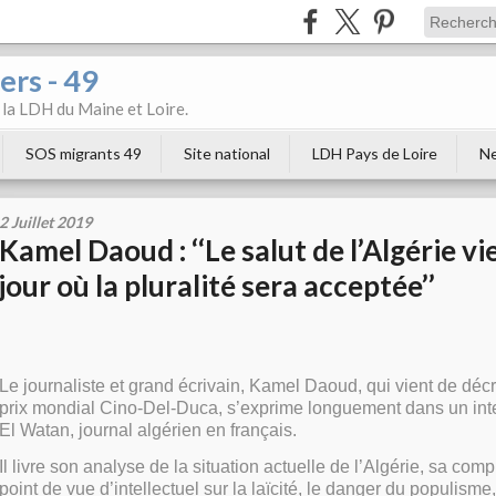
ers - 49
e la LDH du Maine et Loire.
SOS migrants 49
Site national
LDH Pays de Loire
Ne
2 Juillet 2019
Kamel Daoud : ‘‘Le salut de l’Algérie vi
jour où la pluralité sera acceptée’’
Le journaliste et grand écrivain, Kamel Daoud, qui vient de déc
prix mondial Cino-Del-Duca, s’exprime longuement dans un int
El Watan, journal algérien en français.
Il livre son analyse de la situation actuelle de l’Algérie, sa com
point de vue d’intellectuel sur la laïcité, le danger du populism