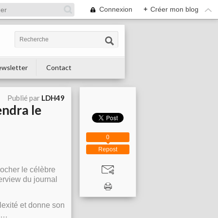
Connexion
+
Créer mon blog
wsletter
Contact
Publié par
LDH49
endra le
0
Repost
rocher le célèbre
erview du journal
plexité et donne son
e,…