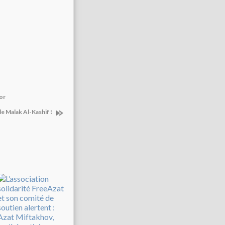
or
de Malak Al-Kashif !