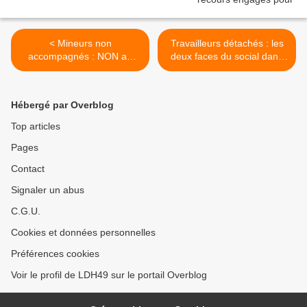
< Mineurs non
Travailleurs détachés : les
accompagnés : NON au
deux faces du social dans
recul des droits de l’enfant
l'UE ? >
dans notre pays !
Hébergé par Overblog
Top articles
Pages
Contact
Signaler un abus
C.G.U.
Cookies et données personnelles
Préférences cookies
Voir le profil de LDH49 sur le portail Overblog