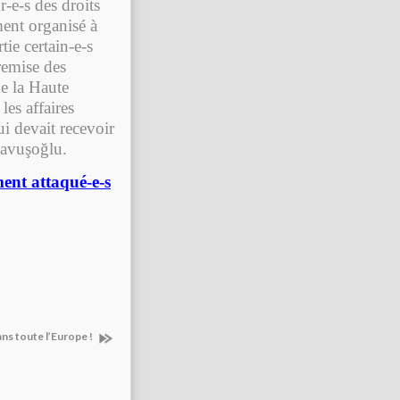
-e-s des droits
ent organisé à
ie certain-e-s
 remise des
me la Haute
es affaires
ui devait recevoir
Çavuşoğlu.
ment attaqué-e-s
ans toute l’Europe !