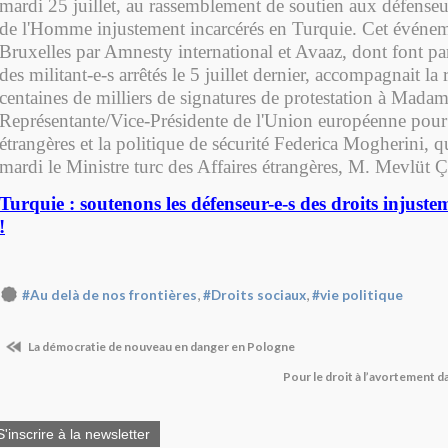
mardi 25 juillet, au rassemblement de soutien aux défenseur
de l'Homme injustement incarcérés en Turquie. Cet événem
Bruxelles par Amnesty international et Avaaz, dont font part
des militant-e-s arrêtés le 5 juillet dernier, accompagnait la
centaines de milliers de signatures de protestation à Mada
Représentante/Vice-Présidente de l'Union européenne pour l
étrangères et la politique de sécurité Federica Mogherini, q
mardi le Ministre turc des Affaires étrangères, M. Mevlüt 
Turquie : soutenons les défenseur-e-s des droits injuste
!
,
,
#Au delà de nos frontières
#Droits sociaux
#vie politique
La démocratie de nouveau en danger en Pologne
Pour le droit à l’avortement d
S'inscrire à la newsletter