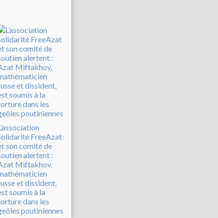
L’association
solidarité FreeAzat
et son comité de
soutien alertent :
Azat Miftakhov,
mathématicien
russe et dissident,
est soumis à la
torture dans les
geôles poutiniennes