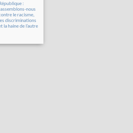
République :
rassemblons-nous
contre le racisme,
les discriminations
et la haine de l’autre