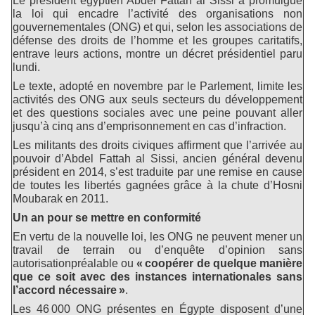
Le président égyptien Abdel Fattah al Sissi a promulgué
la loi qui encadre l’activité des organisations non
gouvernementales (ONG) et qui, selon les associations de
défense des droits de l’homme et les groupes caritatifs,
entrave leurs actions, montre un décret présidentiel paru
lundi.
Le texte, adopté en novembre par le Parlement, limite les
activités des ONG aux seuls secteurs du développement
et des questions sociales avec une peine pouvant aller
jusqu’à cinq ans d’emprisonnement en cas d’infraction.
Les militants des droits civiques affirment que l’arrivée au
pouvoir d’Abdel Fattah al Sissi, ancien général devenu
président en 2014, s’est traduite par une remise en cause
de toutes les libertés gagnées grâce à la chute d’Hosni
Moubarak en 2011.
Un an pour se mettre en conformité
En vertu de la nouvelle loi, les ONG ne peuvent mener un
travail de terrain ou d’enquête d’opinion sans
autorisationpréalable ou
« coopérer de quelque manière
que ce soit avec des instances internationales sans
l’accord nécessaire »
.
Les 46 000 ONG présentes en Égypte disposent d’une