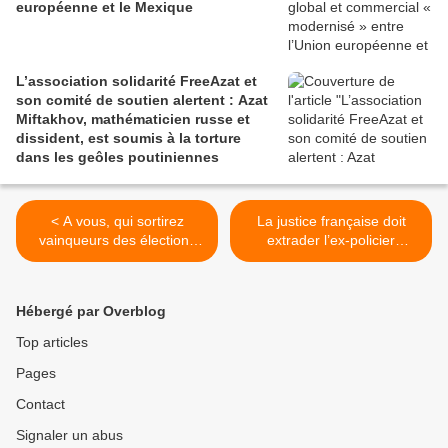
européenne et le Mexique
L’association solidarité FreeAzat et
son comité de soutien alertent : Azat
Miftakhov, mathématicien russe et
dissident, est soumis à la torture
dans les geôles poutiniennes
< A vous, qui sortirez
La justice française doit
vainqueurs des élections
extrader l’ex-policier
législatives
argentin, Mario Sandoval >
Hébergé par Overblog
Top articles
Pages
Contact
Signaler un abus