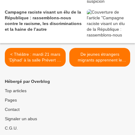
Campagne raciste visant un élu de la
République : rassemblons-nous
contre le racisme, les discriminations
et la haine de l’autre
< Théâtre : mardi 21 mars
De jeunes étrangers
'Djihad' à la salle Prévert de
migrants apprennent le
La Séguinière
français sur les planches au
collège Chevreul à Angers
>
Hébergé par Overblog
Top articles
Pages
Contact
Signaler un abus
C.G.U.