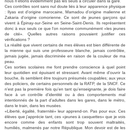
nous n'étions évidemment pas les seuls à circuler dans la gare.
Ces contrôles sont sans nul doute liés à leur apparence physique
: Ilyas est d'origine marocaine, Mamadou d'origine malienne et
Zakaria d'origine comorienne. Ce sont de jeunes garçons qui
vivent à Épinay-sur-Seine en Seine-Saint-Denis. Ils représentent
donc à eux seuls ce que l'on nomme communément «les jeunes
de cité». Quelles autres raisons pouvaient justifier ces
vérifications ?
La réalité que vivent certains de mes élèves est bien différente de
la mienne qui suis une professeure blanche, jamais contrôlée,
jamais jugée, jamais discriminée en raison de la couleur de ma
peau.
Ces sorties scolaires me font prendre conscience à quel point
leur quotidien est épuisant et stressant. Avant même d'ouvrir la
bouche, ils semblent être toujours présumés coupables; aux yeux
des policiers, de certains personnels de la RATP, de la SNCF. Ce
n'est pas la première fois qu'en tant qu'enseignante, je dois faire
face à un contrôle d'identité ou à des comportements mal
intentionnés de la part d'adultes dans les gares, dans le métro,
dans le train, dans les musées.
«Liberté, égalité, fraternité» leur apprend-on. Pas pour eux. Ces
élèves que j'apprécie tant, ces «jeunes à casquettes» que je vois
encore comme des enfants sont trop souvent maltraités,
humiliés, malmenés par notre République. Mon devoir est de les