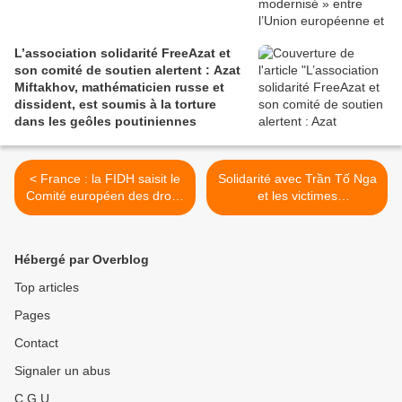
L’association solidarité FreeAzat et
son comité de soutien alertent : Azat
Miftakhov, mathématicien russe et
dissident, est soumis à la torture
dans les geôles poutiniennes
< France : la FIDH saisit le
Solidarité avec Trần Tố Nga
Comité européen des droits
et les victimes
sociaux pour enfin garantir
vietnamiennes de l’Agent
les droits des ultramarin-es
orange-dioxine >
Hébergé par Overblog
Top articles
Pages
Contact
Signaler un abus
C.G.U.