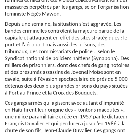
femmes et filles ont été violées collectivement lors des
massacres perpétrés par les gangs, selon l’organisation
féministe Nègès Mawon.
Depuis une semaine, la situation s’est aggravée. Les
bandes criminelles contrôlent la majeure partie de la
capitale et attaquent en effet des sites stratégiques : le
port et l’aéroport mais aussi des prisons, des
tribunaux, des commissariats de police…,selon le
Syndicat national de policiers haïtiens (Synapoha). Des
milliers de prisonniers, dont des chefs de gang notoires
et des présumés assassins de Jovenel Moïse sont en
cavale, suite à l’évasion spectaculaire de près de 5 000
détenus des deux plus grandes prisons du pays situées
à Port au Prince et la Croix des Bouquets.
Ces gangs armés qui agissent avec autant d’impunité
en Haïti tirent leur origine des « tontons macoutes »,
une milice paramilitaire créée en 1957 par le dictateur
François Duvalier et qui perdurera jusqu’en 1986 à la
chute de son fils, Jean-Claude Duvalier. Ces gangs ont